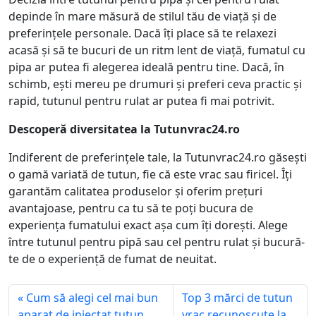
depinde în mare măsură de stilul tău de viață și de
preferințele personale. Dacă îți place să te relaxezi
acasă și să te bucuri de un ritm lent de viață, fumatul cu
pipa ar putea fi alegerea ideală pentru tine. Dacă, în
schimb, ești mereu pe drumuri și preferi ceva practic și
rapid, tutunul pentru rulat ar putea fi mai potrivit.
Descoperă diversitatea la Tutunvrac24.ro
Indiferent de preferințele tale, la Tutunvrac24.ro găsești
o gamă variată de tutun, fie că este vrac sau firicel. Îți
garantăm calitatea produselor și oferim prețuri
avantajoase, pentru ca tu să te poți bucura de
experiența fumatului exact așa cum îți dorești. Alege
între tutunul pentru pipă sau cel pentru rulat și bucură-
te de o experiență de fumat de neuitat.
Cum să alegi cel mai bun
Top 3 mărci de tutun
aparat de injectat tutun
vrac recunoscute la