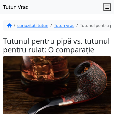
Tutun Vrac
M
curiozitati tutun
Tutun vrac
Tutunul pentru pi
Tutunul pentru pipă vs. tutunul
pentru rulat: O comparație