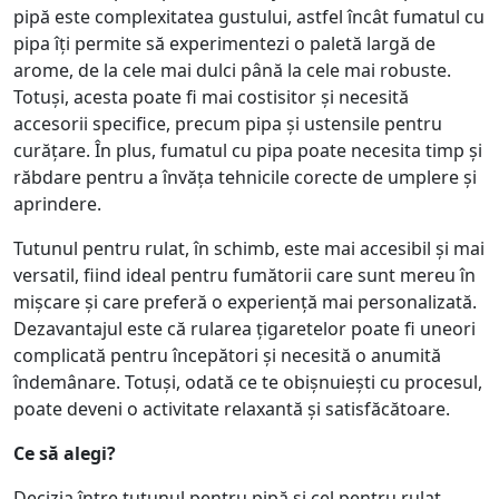
pipă este complexitatea gustului, astfel încât fumatul cu
pipa îți permite să experimentezi o paletă largă de
arome, de la cele mai dulci până la cele mai robuste.
Totuși, acesta poate fi mai costisitor și necesită
accesorii specifice, precum pipa și ustensile pentru
curățare. În plus, fumatul cu pipa poate necesita timp și
răbdare pentru a învăța tehnicile corecte de umplere și
aprindere.
Tutunul pentru rulat, în schimb, este mai accesibil și mai
versatil, fiind ideal pentru fumătorii care sunt mereu în
mișcare și care preferă o experiență mai personalizată.
Dezavantajul este că rularea țigaretelor poate fi uneori
complicată pentru începători și necesită o anumită
îndemânare. Totuși, odată ce te obișnuiești cu procesul,
poate deveni o activitate relaxantă și satisfăcătoare.
Ce să alegi?
Decizia între tutunul pentru pipă și cel pentru rulat