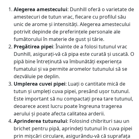
Alegerea amestecului
: Dunhill oferă o varietate de
amestecuri de tutun vrac, fiecare cu profilul său
unic de arome și intensități. Alegerea amestecului
potrivit depinde de preferințele personale ale
fumătorului în materie de gust și tărie.
Pregătirea pipei
: Înainte de a folosi tutunul vrac
Dunhill, asigurați-vă că pipa este curată și uscată. O
pipă bine întreținută va îmbunătăți experiența
fumatului și va permite aromelor tutunului să se
dezvăluie pe deplin.
Umplerea cuvei pipei
: Luați o cantitate mică de
tutun și umpleți cuva pipei, presând ușor tutunul.
Este important să nu compactați prea tare tutunul,
deoarece acest lucru poate îngreuna tragerea
aerului și poate afecta calitatea arderii.
Aprinderea tutunului
: Folosind chibrituri sau un
brichet pentru pipă, aprindeți tutunul în cuva pipei
prin mișcări circulare, asigurându-vă că suprafața