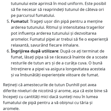
tutunului este aprinsă în mod uniform. Este posibil
să fie necesar să reaprindeți tutunul de câteva ori
pe parcursul fumatului.
Fumatul
: Trageți ușor din pipă pentru a menține
arderea tutunului. Ritmul și intensitatea tragerilor
pot influența arderea tutunului și dezvoltarea
aromelor. Fumatul pipei ar trebui să fie o experiență
relaxantă, savurând fiecare inhalare.
Îngrijirea după utilizare
: După ce ați terminat de
fumat, lăsați pipa să se răcească înainte de a scoate
resturile de tutun ars și de a curăța cuva. O bună
întreținere a pipei va asigura longevitatea acesteia
și va îmbunătăți experiențele viitoare de fumat.
Rețineți că amestecurile de tutun Dunhill pot avea
diferite niveluri de nicotină și arome, așa că este bine să
începeți cu cantități mici dacă sunteți nou în lumea
fumatului de pipă pentru a vă obișnui cu tăria și
aromele.