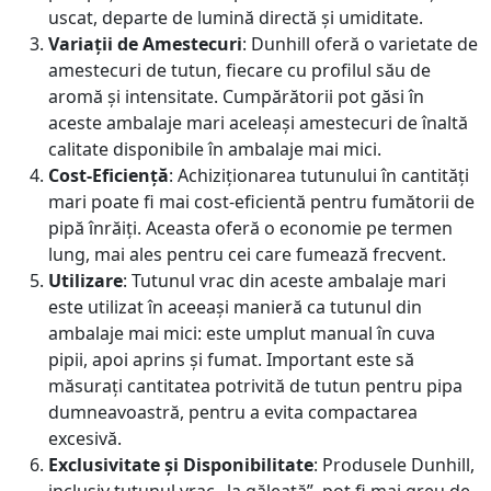
:
2
uscat, departe de lumină directă și umiditate.
Variații de Amestecuri
: Dunhill oferă o varietate de
1
0
amestecuri de tutun, fiecare cu profilul său de
aromă și intensitate. Cumpărătorii pot găsi în
8
,
aceste ambalaje mari aceleași amestecuri de înaltă
calitate disponibile în ambalaje mai mici.
0
0
Cost-Eficiență
: Achiziționarea tutunului în cantități
mari poate fi mai cost-eficientă pentru fumătorii de
,
0
pipă înrăiți. Aceasta oferă o economie pe termen
lung, mai ales pentru cei care fumează frecvent.
0
Utilizare
: Tutunul vrac din aceste ambalaje mari
este utilizat în aceeași manieră ca tutunul din
0
l
ambalaje mai mici: este umplut manual în cuva
pipii, apoi aprins și fumat. Important este să
e
măsurați cantitatea potrivită de tutun pentru pipa
dumneavoastră, pentru a evita compactarea
l
i
excesivă.
Exclusivitate și Disponibilitate
: Produsele Dunhill,
inclusiv tutunul vrac „la găleată”, pot fi mai greu de