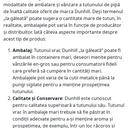
modalitate de ambalare și vânzare a tutunului de pipă
ț
e
de înaltă calitate oferit de marca Dunhill. Deși termenul
„la găleată” poate sugera o cantitate mare de tutun, în
i
n
realitate, ambalajele pot varia în funcție de producător
și distribuitor. Iată câteva aspecte importante despre
a
t
acest tip de produs:
l
e
Ambalaj
: Tutunul vrac Dunhill „la găleată” poate fi
ambalat în containere mari, deseori menite pentru
a
s
vânzările en-gros sau pentru consumatorii fideli
care preferă să cumpere în cantități mari.
f
t
Ambalajele pot varia de la cutii metalice până la
pungi sigilate pentru a menține prospețimea
o
e
tutunului.
Calitate și Conservare
: Dunhill este cunoscut
s
:
pentru calitatea superioară a tutunului său. Tutunul
vrac în ambalaje mari trebuie să fie păstrat în
t
1
condiții adecvate pentru a-și menține aroma și
prospețimea, de exemplu, într-un loc răcoros și