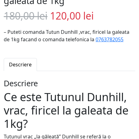
galeata de 1kg
P
P
180,00
lei
120,00
lei
r
r
– Puteti comanda Tutun Dunhill ,vrac, firicel la galeata
de 1kg facand o comanda telefonica la
0763782055
e
e
ț
ț
Descriere
u
u
Descriere
l
l
Ce este Tutunul Dunhill,
i
c
vrac, firicel la galeata de
n
u
1kg?
i
r
Tutunul vrac „la găleată” Dunhill se referă la o