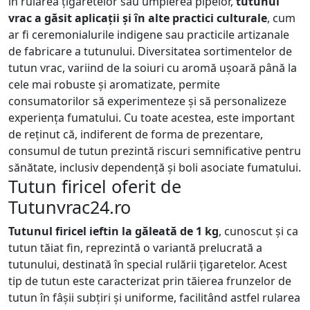
în rularea țigaretelor sau umplerea pipelor,
tutunul
vrac a găsit aplicații și în alte practici culturale
, cum
ar fi ceremonialurile indigene sau practicile artizanale
de fabricare a tutunului. Diversitatea sortimentelor de
tutun vrac, variind de la soiuri cu aromă ușoară până la
cele mai robuste și aromatizate, permite
consumatorilor să experimenteze și să personalizeze
experiența fumatului. Cu toate acestea, este important
de reținut că, indiferent de forma de prezentare,
consumul de tutun prezintă riscuri semnificative pentru
sănătate, inclusiv dependență și boli asociate fumatului.
Tutun firicel oferit de
Tutunvrac24.ro
Tutunul firicel ieftin
la
găleată
de 1 kg
, cunoscut și ca
tutun tăiat fin, reprezintă o variantă prelucrată a
tutunului, destinată în special rulării țigaretelor. Acest
tip de tutun este caracterizat prin tăierea frunzelor de
tutun în fâșii subțiri și uniforme, facilitând astfel rularea