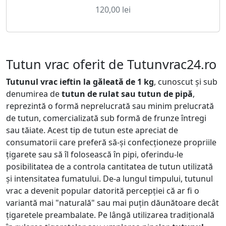
120,00
lei
Tutun vrac oferit de Tutunvrac24.ro
Tutunul vrac ieftin
la
găleată
de 1 kg
, cunoscut și sub
denumirea de
tutun de rulat sau tutun de pipă
,
reprezintă o formă neprelucrată sau minim prelucrată
de tutun, comercializată sub formă de frunze întregi
sau tăiate. Acest tip de tutun este apreciat de
consumatorii care preferă să-și confecționeze propriile
țigarete sau să îl folosească în pipi, oferindu-le
posibilitatea de a controla cantitatea de tutun utilizată
și intensitatea fumatului. De-a lungul timpului, tutunul
vrac a devenit popular datorită percepției că ar fi o
variantă mai "naturală" sau mai puțin dăunătoare decât
țigaretele preambalate. Pe lângă utilizarea tradițională