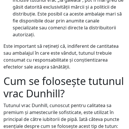
e
.
găsit datorită exclusivității mărcii și a politicii de
i
distribuție. Este posibil ca aceste ambalaje mari să
fie disponibile doar prin anumite canale
.
specializate sau comenzi directe la distribuitorii
autorizați.
Este important să rețineți că, indiferent de cantitatea
sau ambalajul în care este vândut, tutunul trebuie
consumat cu responsabilitate și conștientizarea
efectelor sale asupra sănătății.
Cum se folosește tutunul
vrac Dunhill?
Tutunul vrac Dunhill, cunoscut pentru calitatea sa
premium și amestecurile sofisticate, este utilizat în
principal de către iubitorii de pipă. Iată câteva puncte
esențiale despre cum se folosește acest tip de tutun: