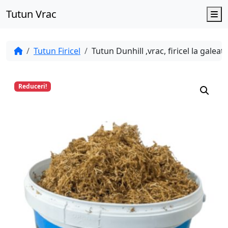
Tutun Vrac
M
Tutun Firicel
Tutun Dunhill ,vrac, firicel la galeat
Reduceri!