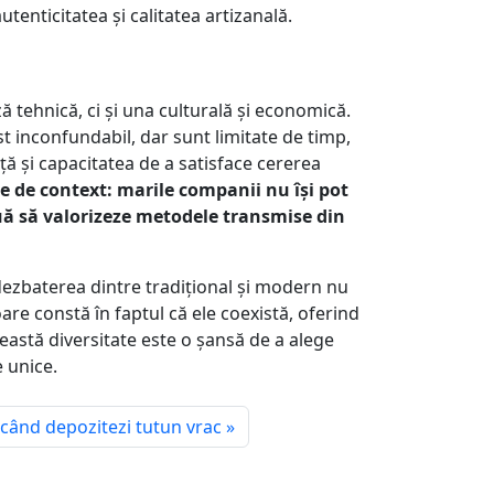
enticitatea și calitatea artizanală.
 tehnică, ci și una culturală și economică.
t inconfundabil, dar sunt limitate de timp,
ță și capacitatea de a satisface cererea
e de context: marile companii nu își pot
uă să valorizeze metodele transmise din
dezbaterea dintre tradițional și modern nu
are constă în faptul că ele coexistă, oferind
ceastă diversitate este o șansă de a alege
e unice.
i când depozitezi tutun vrac