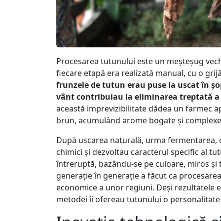
Procesarea tutunului este un meșteșug vechi, 
fiecare etapă era realizată manual, cu o gri
frunzele de tutun erau puse la uscat în șo
vânt contribuiau la eliminarea treptată a
această imprevizibilitate dădea un farmec apa
brun, acumulând arome bogate și complexe
După uscarea naturală, urma fermentarea, o 
chimici și dezvoltau caracterul specific al t
întreruptă, bazându-se pe culoare, miros și t
generație în generație a făcut ca procesarea t
economice a unor regiuni. Deși rezultatele er
metodei îi ofereau tutunului o personalitate