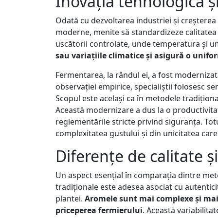
Inovația tehnologică 
Odată cu dezvoltarea industriei și creșterea
moderne, menite să standardizeze calitatea și
uscătorii controlate, unde temperatura și um
sau variațiile climatice și asigură o unif
Fermentarea, la rândul ei, a fost modernizat
observației empirice, specialiștii folosesc s
Scopul este același ca în metodele tradiționa
Această modernizare a dus la o productivitat
reglementările stricte privind siguranța. Tot
complexitatea gustului și din unicitatea ca
Diferențe de calitate 
Un aspect esențial în comparația dintre met
tradiționale este adesea asociat cu autentic
plantei.
Aromele sunt mai complexe și mai va
priceperea fermierului
. Această variabilita