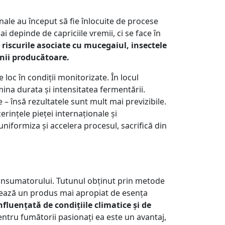
nale au început să fie înlocuite de procese
 depinde de capriciile vremii, ci se face în
riscurile asociate cu mucegaiul, insectele
anii producătoare.
oc în condiții monitorizate. În locul
mina durata și intensitatea fermentării.
– însă rezultatele sunt mult mai previzibile.
rințele pieței internaționale și
uniformiza și accelera procesul, sacrifică din
consumatorului. Tutunul obținut prin metode
vurează un produs mai apropiat de esența
fluențată de condițiile climatice și de
pentru fumătorii pasionați ea este un avantaj,