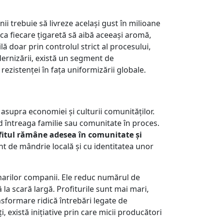
i trebuie să livreze același gust în milioane
a fiecare țigaretă să aibă aceeași aromă,
lă doar prin controlul strict al procesului,
odernizării, există un segment de
rezistenței în fața uniformizării globale.
asupra economiei și culturii comunităților.
nd întreaga familie sau comunitate în proces.
fitul rămâne adesea în comunitate și
ent de mândrie locală și cu identitatea unor
marilor companii. Ele reduc numărul de
la scară largă. Profiturile sunt mai mari,
nsformare ridică întrebări legate de
i, există inițiative prin care micii producători