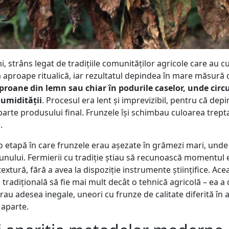
strâns legat de tradițiile comunităților agricole care au cul
jă aproape ritualică, iar rezultatul depindea în mare măsură
proane din lemn sau chiar în podurile caselor, unde circu
 umidității
. Procesul era lent și imprevizibil, pentru că dep
rte produsului final. Frunzele își schimbau culoarea treptat
.
etapă în care frunzele erau așezate în grămezi mari, unde 
utunului. Fermierii cu tradiție știau să recunoască momentul
extură, fără a avea la dispoziție instrumente științifice. Ac
radițională să fie mai mult decât o tehnică agricolă – ea a de
au adesea inegale, uneori cu frunze de calitate diferită în a
 aparte.