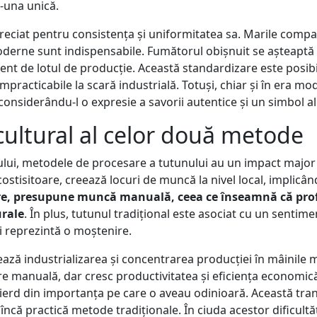
-una unică.
ciat pentru consistența și uniformitatea sa. Marile compani
erne sunt indispensabile. Fumătorul obișnuit se așteaptă c
erent de lotul de producție. Această standardizare este posibi
impracticabile la scară industrială. Totuși, chiar și în era m
onsiderându-l o expresie a savorii autentice și un simbol al 
cultural al celor două metode
ului, metodele de procesare a tutunului au un impact major 
costisitoare, creează locuri de muncă la nivel local, implicâ
tare, presupune muncă manuală, ceea ce înseamnă că pro
urale
. În plus, tutunul tradițional este asociat cu un sentim
i reprezintă o moștenire.
ază industrializarea și concentrarea producției în mâinile 
re manuală, dar cresc productivitatea și eficiența economică 
 pierd din importanța pe care o aveau odinioară. Această tra
 încă practică metode tradiționale. În ciuda acestor dificultăț