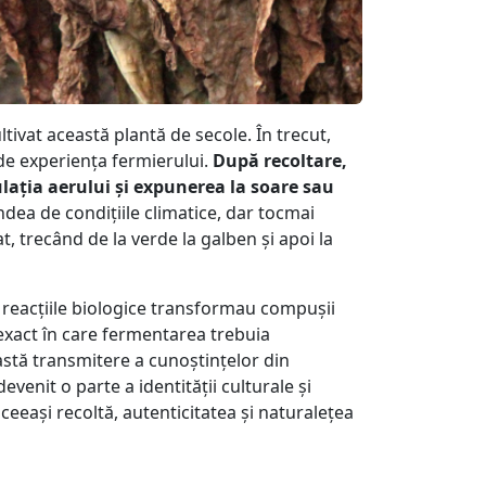
tivat această plantă de secole. În trecut,
 de experiența fermierului.
După recoltare,
lația aerului și expunerea la soare sau
indea de condițiile climatice, dar tocmai
, trecând de la verde la galben și apoi la
reacțiile biologice transformau compușii
 exact în care fermentarea trebuia
eastă transmitere a cunoștințelor din
venit o parte a identității culturale și
ceeași recoltă, autenticitatea și naturalețea