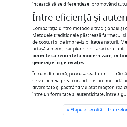
încearcă să se diferențieze, promovând tutunu
Între eficiență și auten
Comparația dintre metodele tradiționale și c
Metodele tradiționale păstrează farmecul și 
de costuri și de imprevizibilitatea naturii. 
uriașă a pieței, dar pierd din caracterul unic 
permite să renunțe la modernizare, în tim
generație în generație.
În cele din urmă, procesarea tutunului rămâ
se va încheia prea curând. Fiecare metodă are
diversitate și păstrând vie atât moștenirea c
între uniformitate și autenticitate, între sig
Etapele recoltării frunzelo