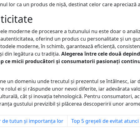
l lor ca un produs de nișă, destinat celor care apreciază aut
ticitate
ele moderne de procesare a tutunului nu este doar o analiză
autenticitatea, oferind un produs cu personalitate și un gus
Metodele moderne, în schimb, garantează eficiență, consisten
și din legătura cu tradiția.
Alegerea între cele două depind
p ce micii producători și consumatorii pasionați contin
ne un domeniu unde trecutul și prezentul se întâlnesc, iar 
 rolul ei și răspunde unor nevoi diferite, iar adevărata valo
ulturală, cât și inovația tehnologică. Pentru consumatori, a
uranța gustului previzibil și plăcerea descoperirii unor arom
r de tutun și importanța lor
Top 5 greșeli de evitat atunc