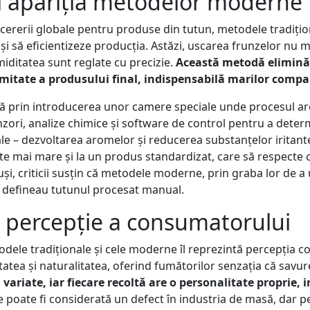
și apariția metodelor moderne
 cererii globale pentru produse din tutun, metodele tradițio
 să eficientizeze producția. Astăzi, uscarea frunzelor nu mai
iditatea sunt reglate cu precizie.
Această metodă elimină 
ormitate a produsului final, indispensabilă marilor comp
ă prin introducerea unor camere speciale unde procesul are l
enzori, analize chimice și software de control pentru a deter
le – dezvoltarea aromelor și reducerea substanțelor iritante 
e mai mare și la un produs standardizat, care să respecte ce
uși, criticii susțin că metodele moderne, prin graba lor de a 
re defineau tutunul procesat manual.
și percepție a consumatorului
odele tradiționale și cele moderne îl reprezintă percepția 
itatea și naturalitatea, oferind fumătorilor senzația că sa
riate, iar fiecare recoltă are o personalitate proprie, in
te poate fi considerată un defect în industria de masă, dar 