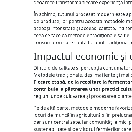
deoarece transformă fiecare experiență într
În schimb, tutunul procesat modern este apre
de produse, iar pentru aceasta metodele mod
aceeași intensitate și aceeași calitate, indif
ceea ce face ca metodele tradiționale să fie 
consumatori care caută tutunul tradițional, c
Impactul economic și 
Dincolo de calitate și percepția consumator
Metodele tradiționale, deși mai lente și mai 
Fiecare etapă, de la recoltare la fermen
contribuie la păstrarea unor practici cult
regiuni unde cultivarea și procesarea plante
Pe de altă parte, metodele moderne favorize
locuri de muncă în agricultură și în prelucra
dar sunt centralizate, iar comunitățile mici
sustenabilitate și de viitorul fermierilor care