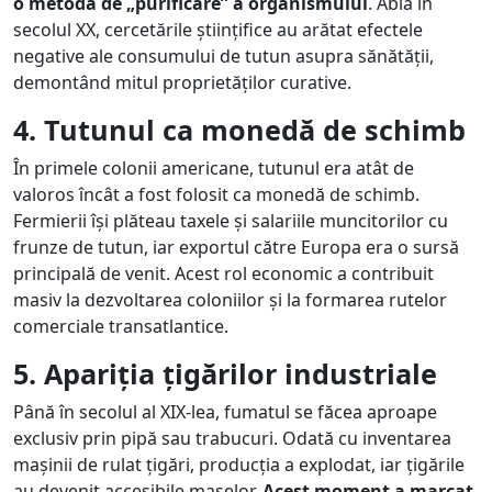
o metodă de „purificare” a organismului
. Abia în
secolul XX, cercetările științifice au arătat efectele
negative ale consumului de tutun asupra sănătății,
demontând mitul proprietăților curative.
4. Tutunul ca monedă de schimb
În primele colonii americane, tutunul era atât de
valoros încât a fost folosit ca monedă de schimb.
Fermierii își plăteau taxele și salariile muncitorilor cu
frunze de tutun, iar exportul către Europa era o sursă
principală de venit. Acest rol economic a contribuit
masiv la dezvoltarea coloniilor și la formarea rutelor
comerciale transatlantice.
5. Apariția țigărilor industriale
Până în secolul al XIX-lea, fumatul se făcea aproape
exclusiv prin pipă sau trabucuri. Odată cu inventarea
mașinii de rulat țigări, producția a explodat, iar țigările
au devenit accesibile maselor.
Acest moment a marcat