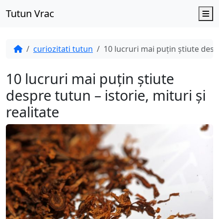
Tutun Vrac
M
curiozitati tutun
10 lucruri mai puțin știute despr
10 lucruri mai puțin știute
despre tutun – istorie, mituri și
realitate