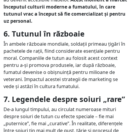
începutul culturii moderne a fumatului, în care
tutunul vrac a început să fie comercializat și pentru
uz personal.
6. Tutunul în războaie
În ambele războaie mondiale, soldații primeau țigări în
pachetele de rații, fiind considerate esențiale pentru
moral. Companiile de tutun au folosit acest context
pentru a-și promova produsele, iar după războaie,
fumatul devenise o obișnuință pentru milioane de
veterani. Impactul acestei strategii de marketing se
vede și astăzi în cultura fumatului.
7. Legendele despre soiuri „rare”
De-a lungul timpului, au circulat numeroase mituri
despre soiuri de tutun cu efecte speciale – fie mai
„puternice”, fie mai „curative”. În realitate, diferențele
între soiuri țin mai mult de gust, tărie și procesul de